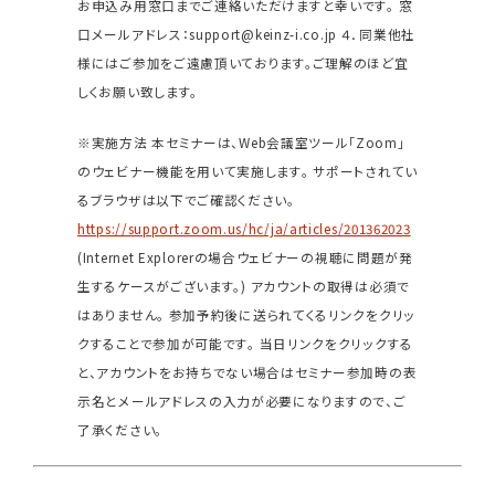
お申込み用窓口までご連絡いただけますと幸いです。
窓
口メールアドレス：support@keinz-i.co.jp
４．同業他社
様にはご参加をご遠慮頂いております。ご理解のほど宜
しくお願い致します。
※実施方法
本セミナーは、Web会議室ツール「Zoom」
のウェビナー機能を用いて実施します。
サポートされてい
るブラウザは以下でご確認ください。
https://support.zoom.us/hc/ja/articles/201362023
(Internet Explorerの場合ウェビナーの視聴に問題が発
生するケースがございます。)
アカウントの取得は必須で
はありません。
参加予約後に送られてくるリンクをクリッ
クすることで参加が可能です。
当日リンクをクリックする
と、アカウントをお持ちでない場合はセミナー参加時の表
示名とメールアドレスの入力が必要になりますので、ご
了承ください。