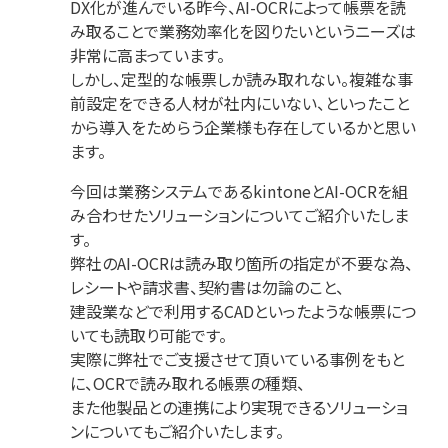
DX化が進んでいる昨今、AI-OCRによって帳票を読
み取ることで業務効率化を図りたいというニーズは
非常に高まっています。
しかし、定型的な帳票しか読み取れない。複雑な事
前設定をできる人材が社内にいない、といったこと
から導入をためらう企業様も存在しているかと思い
ます。
今回は業務システムであるkintoneとAI-OCRを組
み合わせたソリューションについてご紹介いたしま
す。
弊社のAI-OCRは読み取り箇所の指定が不要な為、
レシートや請求書、契約書は勿論のこと、
建設業などで利用するCADといったような帳票につ
いても読取り可能です。
実際に弊社でご支援させて頂いている事例をもと
に、OCRで読み取れる帳票の種類、
また他製品との連携により実現できるソリューショ
ンについてもご紹介いたします。