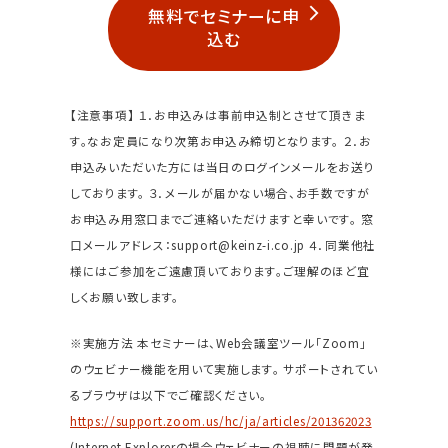
無料でセミナーに申
込む
【注意事項】
１．お申込みは事前申込制とさせて頂きま
す。なお定員になり次第お申込み締切となります。
２．お
申込みいただいた方には当日のログインメールをお送り
しております。
３．メールが届かない場合、お手数ですが
お申込み用窓口までご連絡いただけますと幸いです。
窓
口メールアドレス：support@keinz-i.co.jp
４．同業他社
様にはご参加をご遠慮頂いております。ご理解のほど宜
しくお願い致します。
※実施方法
本セミナーは、Web会議室ツール「Zoom」
のウェビナー機能を用いて実施します。
サポートされてい
るブラウザは以下でご確認ください。
https://support.zoom.us/hc/ja/articles/201362023
(Internet Explorerの場合ウェビナーの視聴に問題が発