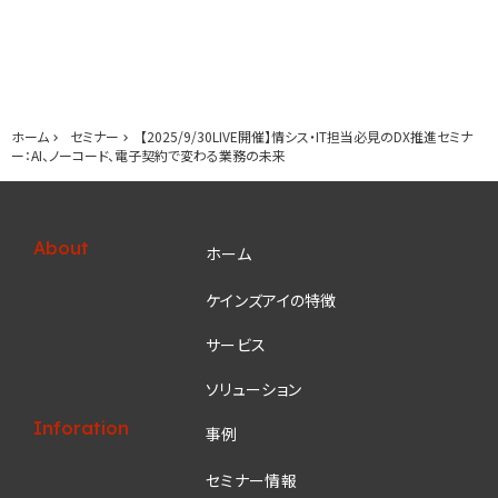
ホーム
セミナー
【2025/9/30LIVE開催】情シス・IT担当必見のDX推進セミナ
ー：AI、ノーコード、電子契約で変わる業務の未来
About
ホーム
ケインズアイの特徴
サービス
ソリューション
Inforation
事例
セミナー情報