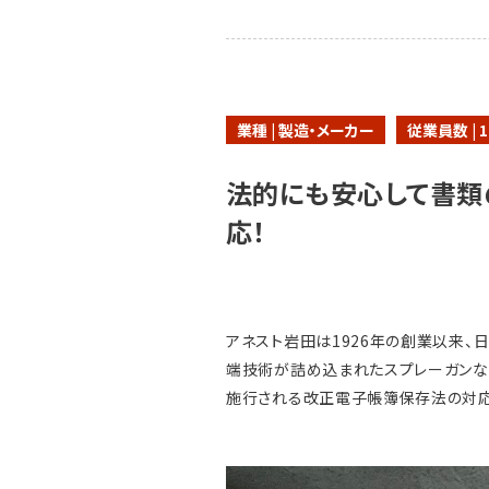
業種 | 製造・メーカー
従業員数 | 1
法的にも安心して書類
応！
アネスト岩田は1926年の創業以来、
端技術が詰め込まれたスプレーガンな
施行される改正電子帳簿保存法の対応